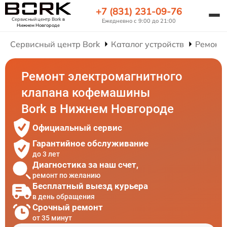
+7 (831) 231-09-76
Сервисный центр Bork
в
Ежедневно с 9:00 до 21:00
Нижнем Новгороде
Сервисный центр Bork
Каталог устройств
Ремонт
Ремонт электромагнитного
клапана кофемашины
Bork в Нижнем Новгороде
Официальный сервис
Гарантийное обслуживание
до 3 лет
Диагностика за наш счет,
ремонт по желанию
Бесплатный выезд курьера
в день обращения
Срочный ремонт
от 35 минут