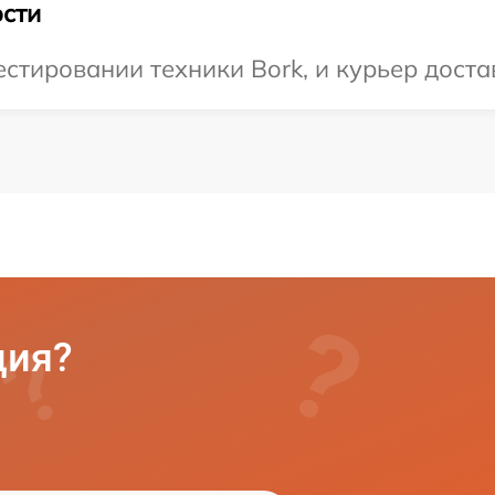
сти
тировании техники Bork, и курьер достав
ция?