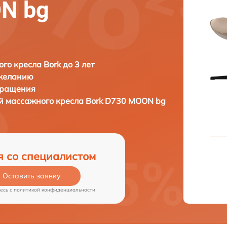
N bg
го кресла Bork до 3 лет
 желанию
бращения
ей массажного кресла
Bork D730 MOON bg
я со специалистом
Оставить заявку
есь c
политикой конфиденциальности