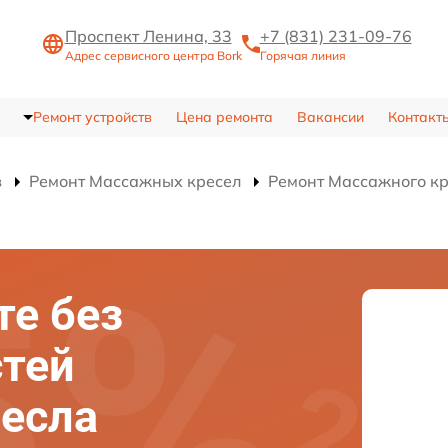
Проспект Ленина, 33
+7 (831) 231-09-76
Адрес сервисного центра Bork
Горячая линия
Ремонт устройств
Цена ремонта
Вакансии
Контакт
в
Ремонт Массажных кресел
Ремонт Массажного к
те без
стей
есла