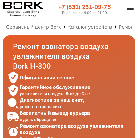
+7 (831) 231-09-76
Сервисный центр Bork
в
Ежедневно с 9:00 до 21:00
Нижнем Новгороде
Сервисный центр Bork
Каталог устройств
Ремонт
Ремонт озонатора воздуха
увлажнителя воздуха
Bork H-800
Официальный сервис
Гарантийное обслуживание
увлажнителя воздуха Bork до 3 лет
Диагностика за наш счет,
ремонт по желанию
Бесплатный выезд курьера
в день обращения
Ремонт озонатора воздуха увлажнителя
воздуха