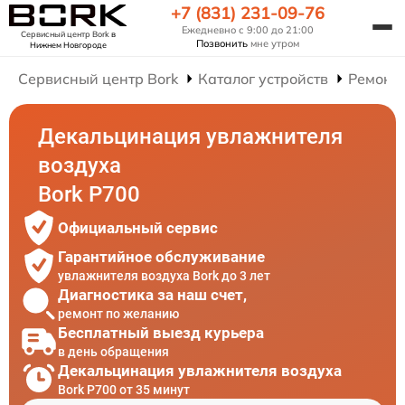
+7 (831) 231-09-76
Ежедневно с 9:00 до 21:00
Сервисный центр Bork
в
Позвонить
мне утром
Нижнем Новгороде
Сервисный центр Bork
Каталог устройств
Ремонт
Декальцинация увлажнителя
воздуха
Bork P700
Официальный сервис
Гарантийное обслуживание
увлажнителя воздуха Bork до 3 лет
Диагностика за наш счет,
ремонт по желанию
Бесплатный выезд курьера
в день обращения
Декальцинация увлажнителя воздуха
Bork P700 от 35 минут