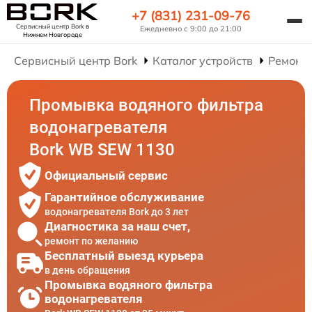
+7 (831) 231-09-76
Сервисный центр Bork
в
Ежедневно с 9:00 до 21:00
Нижнем Новгороде
Сервисный центр Bork
Каталог устройств
Ремонт
Промывка водяного фильтра
водонагревателя
Bork WB SEW 1130
Официальный сервис
Гарантийное обслуживание
водонагревателя Bork до 3 лет
Диагностика за наш счет,
ремонт по желанию
Бесплатный выезд курьера
в день обращения
Промывка водяного фильтра
водонагревателя